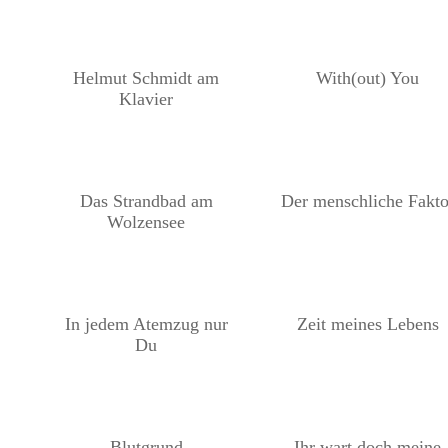
Helmut Schmidt am
With(out) You
Klavier
Das Strandbad am
Der menschliche Fakto
Wolzensee
In jedem Atemzug nur
Zeit meines Lebens
Du
Blutgrund
Ihr wart doch meine