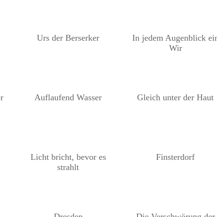
Urs der Berserker
In jedem Augenblick ei
Wir
r
Auflaufend Wasser
Gleich unter der Haut
Licht bricht, bevor es
Finsterdorf
strahlt
Dresden
Die Verschwörung der