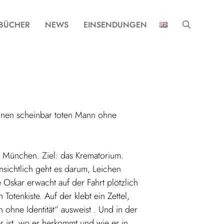
BÜCHER
NEWS
EINSENDUNGEN
inen scheinbar toten Mann ohne
h München. Ziel: das Krematorium.
ensichtlich geht es darum, Leichen
e Oskar erwacht auf der Fahrt plötzlich
Totenkiste. Auf der klebt ein Zettel,
 ohne Identität“ ausweist . Und in der
er ist, wo er herkommt und wie er in