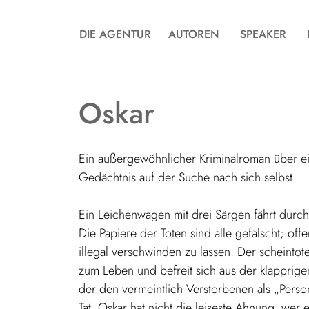
DIE AGENTUR
AUTOREN
SPEAKER
Oskar
Ein außergewöhnlicher Kriminalroman über e
Gedächtnis auf der Suche nach sich selbst
Ein Leichenwagen mit drei Särgen fährt durc
Die Papiere der Toten sind alle gefälscht; off
illegal verschwinden zu lassen. Der scheintot
zum Leben und befreit sich aus der klapprigen 
der den vermeintlich Verstorbenen als „Person
Tat, Oskar hat nicht die leiseste Ahnung, wer 