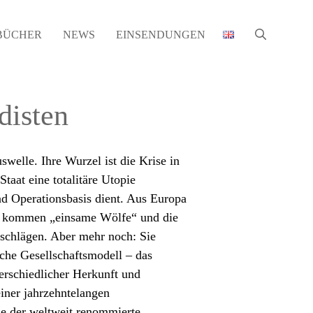
BÜCHER
NEWS
EINSENDUNGEN
disten
welle. Ihre Wurzel ist die Krise in
taat eine totalitäre Utopie
und Operationsbasis dient. Aus Europa
zu kommen „einsame Wölfe“ und die
nschlägen. Aber mehr noch: Sie
che Gesellschaftsmodell – das
rschiedlicher Herkunft und
iner jahrzehntelangen
ie der weltweit renommierte