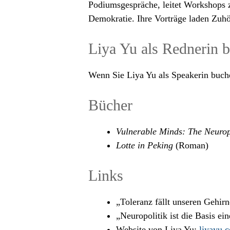
Podiumsgespräche, leitet Workshops z
Demokratie. Ihre Vorträge laden Zuhö
Liya Yu als Rednerin 
Wenn Sie Liya Yu als Speakerin buch
Bücher
Vulnerable Minds: The Neuropo
Lotte in Peking
(Roman)
Links
„Toleranz fällt unseren Gehir
„Neuropolitik ist die Basis ei
Website von Liya Yu:
liyayu.