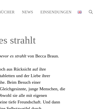
BÜCHER
NEWS
EINSENDUNGEN
es strahlt
bevor es strahlt
von Becca Braun.
och aus Rücksicht auf ihre
tabletten und der Liebe ihrer
ähe. Beim Besuch einer
f Gleichgesinnte, junge Menschen, die
Obwohl sie alle mit eigenen
eine tiefe Freundschaft. Und dann
ine Selbstzweifel durch