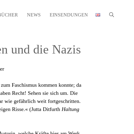
BÜCHER
NEWS
EINSENDUNGEN
en und die Nazis
er
es zum Faschismus kommen konnte; da
 haben Recht! Sehen sie sich um. Die
r wie gefährlich weit fortgeschritten.
igen Risse.« (Jutta Ditfurth
Haltung
 Autorin, welche Kräfte hier am Werk