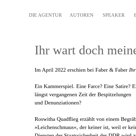
DIE AGENTUR
AUTOREN
SPEAKER
Ihr wart doch mein
Im April 2022 erschien bei Faber & Faber
Ih
Ein Kammerspiel. Eine Farce? Eine Satire? E
längst vergangenen Zeit der Bespitzelungen
und Denunziationen?
Roswitha Quadﬂieg erzählt von einem Begräb
»Leichenschmaus«, der keiner ist, weil er kein
Diensten der Staatssicherheit der DDR wird z