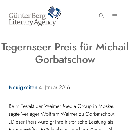
Zum
Inhalt
MENÜ
springen
Tegernseer Preis für Michail
Gorbatschow
Kategorien
Neuigkeiten
4. Januar 2016
Beim Festakt der Weimer Media Group in Moskau
sagte Verleger Wolfram Weimer zu Gorbatschow:
„Dieser Preis würdigt Ihre historische Leistung als
Friedensstifter, Brückenbauer und Versöhner.“ Als