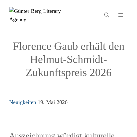
Zum
Inhalt
MEN
springen
Florence Gaub erhält den
Helmut-Schmidt-
Zukunftspreis 2026
Kategorien
Neuigkeiten
19. Mai 2026
Auszeichnung würdigt kulturelle